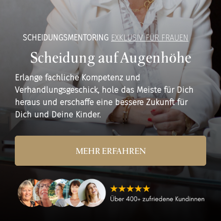
SCHEIDUNGSMENTORING
EXKLUSIV FÜR FRAUEN
Scheidung auf Augenhöhe
Erlange fachliche Kompetenz und
Verhandlungsgeschick, hole das Meiste
für Dich
heraus und erschaffe eine bessere Zukunft für
Dich und Deine Kinder.
MEHR ERFAHREN