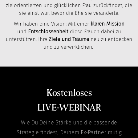
zielorientierten und glücklichen Frau zurückfindet, die
sie einst war, bevor die Ehe sie veränderte.
Wir haben eine Vision: Mit einer
klaren Mission
und
Entschlossenheit
diese Frauen dabei zu
unterstützen, ihre
Ziele und Träume
neu zu entdecken
und zu verwirklichen.
Kostenloses
LIVE-WEBINAR
Wie Du Deine Stärke und die passende
Strategie findest, Deinem Ex-Partner mutig