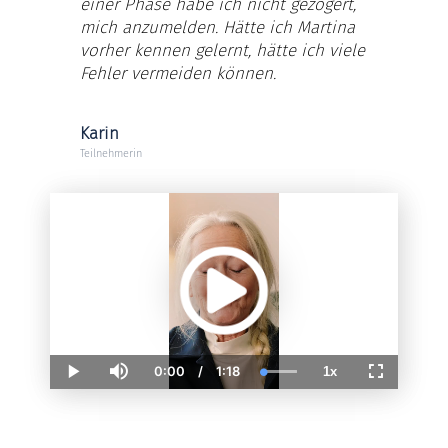
einer Phase habe ich nicht gezögert,
mich anzumelden. Hätte ich Martina
vorher kennen gelernt, hätte ich viele
Fehler vermeiden können.
Karin
Teilnehmerin
0:00
/
1:18
1x
Current
Duration
Loaded
:
Play
Mute
Playback
Fullscreen
Time
100.00%
Rate