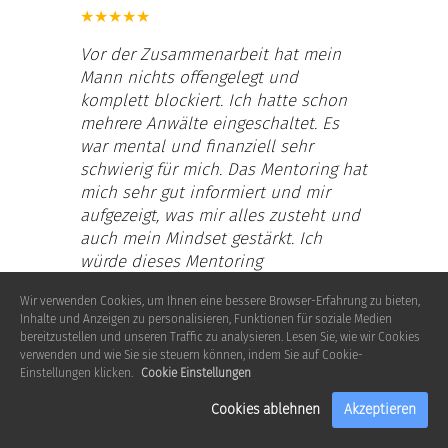
★
★
★
★
★
Vor der Zusammenarbeit hat mein
Mann nichts offengelegt und
komplett blockiert. Ich hatte schon
mehrere Anwälte eingeschaltet. Es
war mental und finanziell sehr
schwierig für mich. Das Mentoring hat
mich sehr gut informiert und mir
aufgezeigt, was mir alles zusteht und
auch mein Mindset gestärkt. Ich
würde dieses Mentoring
uneingeschränkt jeder Frau in
Wir verwenden Cookies, um Ihnen eine bessere Browser-Erfahrung zu bieten,
schwieriger Situation empfehlen.
Inhalte und Anzeigen zu personalisieren, Funktionen für soziale Medien
bereitzustellen und unseren Traffic zu analysieren. Lesen Sie, wie wir Cookies
verwenden und wie Sie sie steuern können, indem Sie auf Cookie-
Sabine
Einstellungen klicken.
Cookie Einstellungen
Teilnehmerin
Cookies ablehnen
Akzeptieren