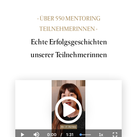
- ÜBER 550 MENTORING
TEILNEHMERINNEN -
Echte Erfolgsgeschichten
unserer Teilnehmerinnen
0:00
/
1:31
1x
Current
Duration
Loaded
:
Play
Mute
Playback
Fullscreen