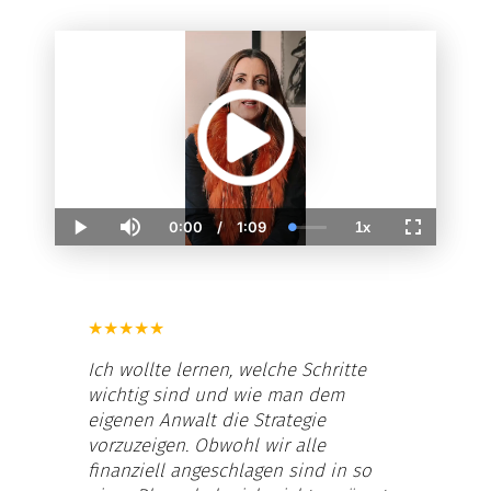
0:00
/
1:09
1x
Current
Duration
Loaded
:
Play
Mute
Playback
Fullscreen
Time
4.85%
Rate
★
★
★
★
★
Ich wollte lernen, welche Schritte
wichtig sind und wie man dem
eigenen Anwalt die Strategie
vorzuzeigen. Obwohl wir alle
finanziell angeschlagen sind in so